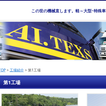
この世の機械直します。軽～大型･特殊
TOP
>
工場紹介
>
第1工場
第1工場