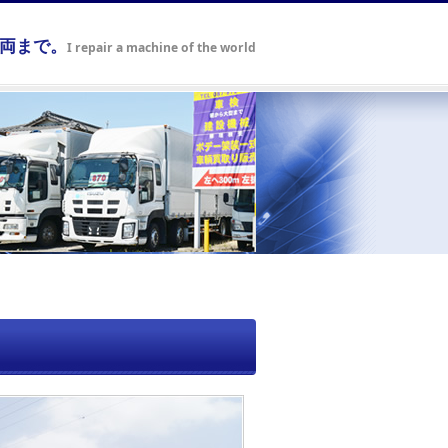
車両まで。
I repair a machine of the world